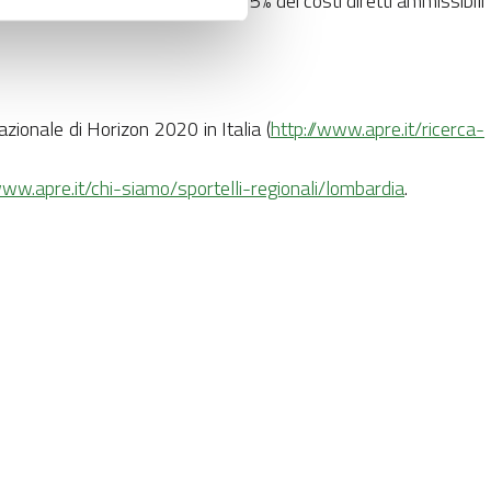
rimborsati a un tasso fisso del 25% dei costi diretti ammissibili
Nazionale di Horizon 2020 in Italia (
http://www.apre.it/ricerca-
www.apre.it/chi-siamo/sportelli-regionali/lombardia
.