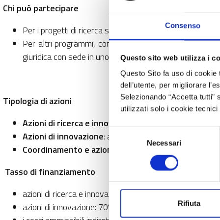
Chi può partecipare
Consenso
Per i progetti di ricerca standard: un consorzio di alm
Per altri programmi, come ad esempio lo Strumento pe
giuridica con sede in uno Stato membro o in un paese a
Questo sito web utilizza i c
Questo Sito fa uso di cookie 
dell’utente, per migliorare l’
Selezionando “Accetta tutti” s
Tipologia di azioni
utilizzati solo i cookie tecni
Azioni di ricerca e innovazione
: progetti di ricerca c
Selezione
Azioni di innovazione
: attività più vicine al mercato (
Necessari
del
Coordinamento e azioni di supporto
: coordinamento e
consenso
Tasso di finanziamento
azioni di ricerca e innovazione: 100% dei costi ammissibil
Rifiuta
azioni di innovazione: 70% dei costi ammissibili. Per le 