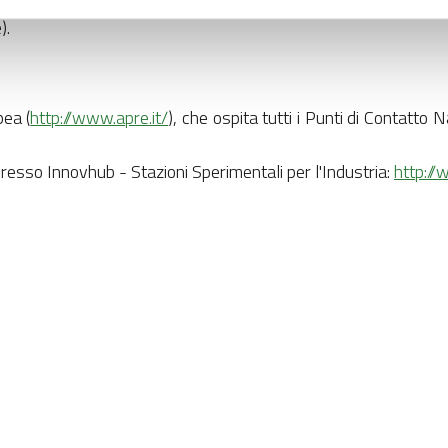
ione, comunicazione e infrastruttura, forniture per ufficio) sono 
).
ea (
http://www.apre.it/
), che ospita tutti i Punti di Contatto 
resso Innovhub - Stazioni Sperimentali per l'Industria:
http://