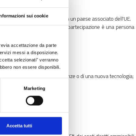
Informazioni sui cookie
re sede in uno Stato membro o in un paese associato dell'UE.
orto”: la condizione minima di partecipazione è una persona
revia accettazione da parte
 servizi messi a disposizione.
Accetta selezionati" verranno
ebbero non essere disponibili.
e allo sviluppo di nuove conoscenze o di una nuova tecnologia;
liamento);
Marketing
innovazione.
Accetta tutti
al 100%;