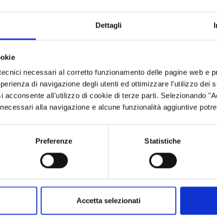
Dettagli
eno tre persone giuridiche. Ciascuna persona giuridica deve ave
r le PMI oppure progetti di “Coordinamento e azioni di supp
ssociato.
ookie
tecnici necessari al corretto funzionamento delle pagine web e p
esperienza di navigazione degli utenti ed ottimizzare l’utilizzo dei
i acconsente all’utilizzo di cookie di terze parti. Selezionando "
ci necessari alla navigazione e alcune funzionalità aggiuntive potr
he affrontano sfide definite in modo chiaro, che possono portar
creazione di prototipi, collaudo, dimostrazione, esperimenti, amp
Preferenze
Statistiche
 messa in rete di progetti, programmi e politiche di ricerca e 
i;
Accetta selezionati
organizzazioni senza scopo di lucro il finanziamento può salire 