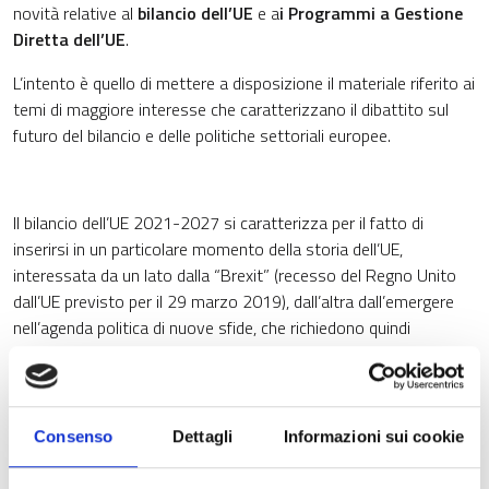
novità relative al
bilancio dell’UE
e a
i Programmi a Gestione
Diretta dell’UE
.
L’intento è quello di mettere a disposizione il materiale riferito ai
temi di maggiore interesse che caratterizzano il dibattito sul
futuro del bilancio e delle politiche settoriali europee.
Il bilancio dell’UE 2021-2027 si caratterizza per il fatto di
inserirsi in un particolare momento della storia dell’UE,
interessata da un lato dalla “Brexit” (recesso del Regno Unito
dall’UE previsto per il 29 marzo 2019), dall’altra dall’emergere
nell’agenda politica di nuove sfide, che richiedono quindi
impegno finanziario.
La Commissione europea ha presentato, il 2 maggio 2018, un
pacchetto di misure nelle quali era stato delineato il
Quadro
Consenso
Dettagli
Informazioni sui cookie
finanziario pluriennale dell’UE per il periodo 2021-2027
(Multi
Annual Financial Framework for 2021-2027), che presenta