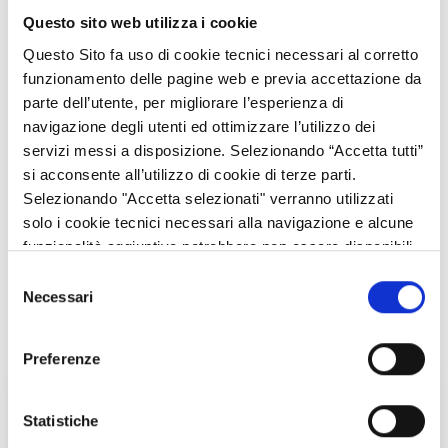
alcune novità nel riparto delle risorse, alla luce delle nuove
Questo sito web utilizza i cookie
esigenze e sfide da affrontare. In particolare, l'innalzamento dei
Questo Sito fa uso di cookie tecnici necessari al corretto
livelli di finanziamento nei settori considerati prioritari e ad alto
funzionamento delle pagine web e previa accettazione da
valore aggiunto europeo:
parte dell’utente, per migliorare l’esperienza di
ricerca e innovazione;
navigazione degli utenti ed ottimizzare l’utilizzo dei
giovani;
servizi messi a disposizione. Selezionando “Accetta tutti”
economia digitale;
si acconsente all’utilizzo di cookie di terze parti.
gestione delle frontiere.
Selezionando "Accetta selezionati" verranno utilizzati
solo i cookie tecnici necessari alla navigazione e alcune
funzionalità aggiuntive potrebbero non essere disponibili.
Selezione
Necessari
del
consenso
Preferenze
Statistiche